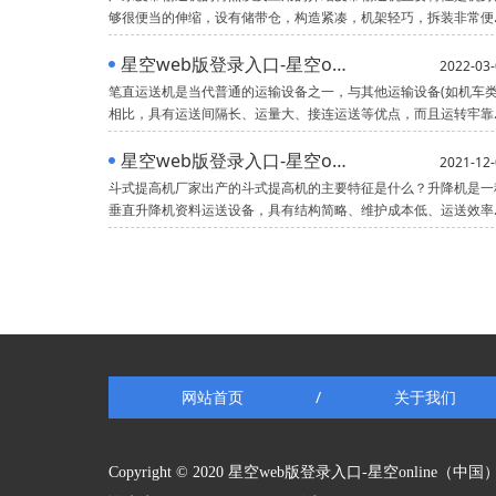
够很便当的伸缩，设有储带仓，构造紧凑，机架轻巧，拆装非常便
当。具有输送间隔长、运量大、连续输送等优点，而且运转牢靠，
于完成自动化和集中化控制。当皮带输送机的输送才能和运距较大
星空web版登录入口-星空online（中国） ：垂直输送机特点及用途
2022-03-
时，可配中间驱动安装来满足请求。依据输送工艺的请求，能够
笔直运送机是当代普通的运输设备之一，与其他运输设备(如机车类
相比，具有运送间隔长、运量大、接连运送等优点，而且运转牢靠
易于完成自动化和集中化操控。目前带式运送机正向大运距、大运
量、大倾角的方向开展。普通带式运送机因为遭到运送带与物料之
星空web版登录入口-星空online（中国） 的主要特征是什么？
2021-12-
的摩擦系数等多种要素限制，其运送物料的倾角不能过大，一般倾
斗式提高机厂家出产的斗式提高机的主要特征是什么？升降机是一
垂直升降机资料运送设备，具有结构简略、维护成本低、运送效率
高、升降机高度高、运转安稳、运用规模广等长处。(1)驱动功率
小，流入式供给、诱导式卸载、大容量料斗密集部署，资料上升时
乎没有再充电和发掘现象，无效功率小。(2)提高规模广
网站首页
关于我们
/
Copyright © 2020 星空web版登录入口-星空online（中