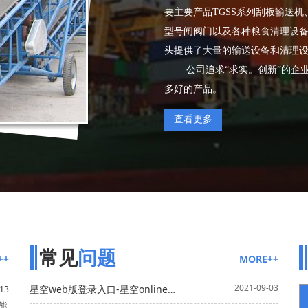
要主要产品TGSS系列刮板输送机
型号闸阀门以及各种粮食清理设备
头提供了大量的输送设备和清理
公司追求“求实。创新”的企业
多好的产品。
查看更多
常见
问题
++
MORE++
2021-09-03
星空web版登录入口-星空online（中国） 打滑怎么办呢
13
能