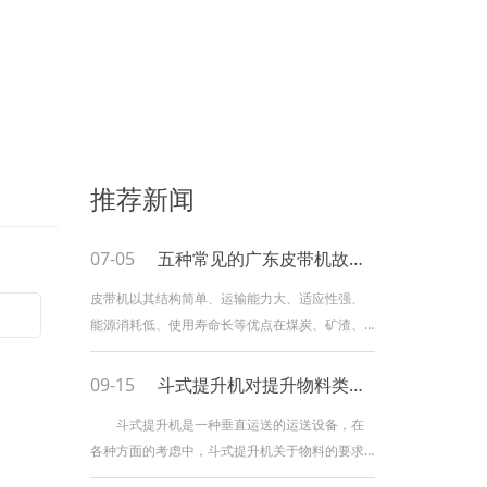
推荐新闻
07-05
五种常见的广东皮带机故障解决办法！
皮带机以其结构简单、运输能力大、适应性强、
能源消耗低、使用寿命长等优点在煤炭、矿渣、
粉类等出产线中有着广泛的使用。由于输送物质
内摩擦力大、磨损大的特点，使得皮带机在实际
09-15
斗式提升机对提升物料类型有什么要求？
的作业中经常会呈现一些毛病，影响到整个出产
斗式提升机是一种垂直运送的运送设备，在
过程的顺利进行。小编总结了皮带机作业中简单
各种方面的考虑中，斗式提升机关于物料的要求
呈现的毛病及相应的解决方法，希望能给您带来
都是粉末状和小颗粒的。斗式提升机小颗粒的运
一